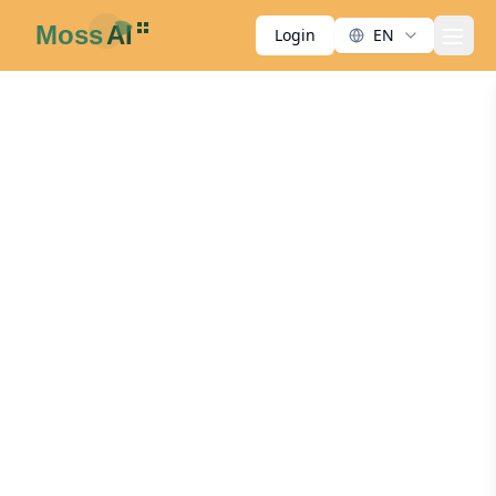
Login
EN
men