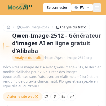
Se connecter
FR
men
Qwen-Image-2512
Analyse du trafic
Qwen-Image-2512 - Générateur
d'images AI en ligne gratuit
d'Alibaba
Analyse du trafic
https://qwen-image-2512.org
Découvrez la magie de l'IA avec Qwen-Image-2512, le dernier
modèle d'Alibaba pour 2025. Créez des images
époustouflantes sans frais, avec un réalisme amélioré et un
rendu fluide du texte chinois natif. Plongez et essayez-le en
ligne dès aujourd'hui !
Visiter le site web
Share on Twitter
Share on Facebook
Share on LinkedIn
Copy link