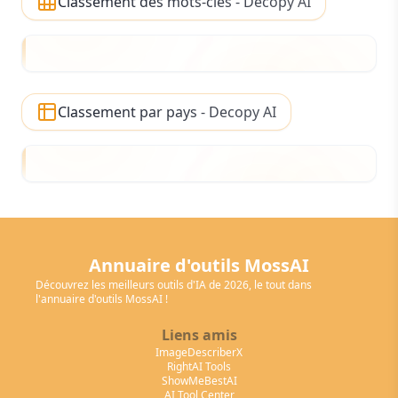
Classement des mots-clés - Decopy AI
Classement par pays - Decopy AI
Annuaire d'outils MossAI
Découvrez les meilleurs outils d'IA de 2026, le tout dans
l'annuaire d'outils MossAI !
Liens amis
ImageDescriberX
RightAI Tools
ShowMeBestAI
AI Tool Center