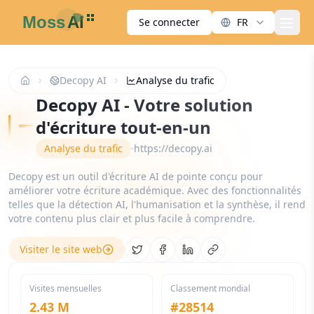
Se connecter
FR
men
Decopy AI
Analyse du trafic
Decopy AI - Votre solution
d'écriture tout-en-un
Analyse du trafic
https://decopy.ai
Decopy est un outil d'écriture AI de pointe conçu pour
améliorer votre écriture académique. Avec des fonctionnalités
telles que la détection AI, l'humanisation et la synthèse, il rend
votre contenu plus clair et plus facile à comprendre.
Visiter le site web
Share on Twitter
Share on Facebook
Share on LinkedIn
Copy link
Visites mensuelles
Classement mondial
2.43 M
#
28514