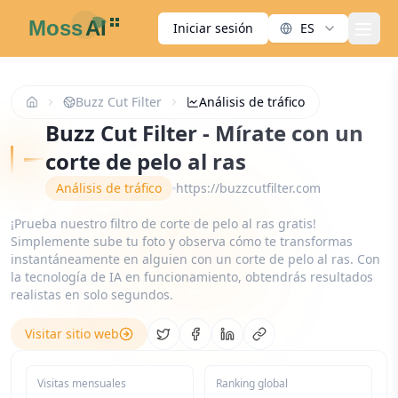
Iniciar sesión
ES
men
Buzz Cut Filter
Análisis de tráfico
Buzz Cut Filter - Mírate con un
corte de pelo al ras
Análisis de tráfico
https://buzzcutfilter.com
¡Prueba nuestro filtro de corte de pelo al ras gratis!
Simplemente sube tu foto y observa cómo te transformas
instantáneamente en alguien con un corte de pelo al ras. Con
la tecnología de IA en funcionamiento, obtendrás resultados
realistas en solo segundos.
Visitar sitio web
Share on Twitter
Share on Facebook
Share on LinkedIn
Copy link
Visitas mensuales
Ranking global