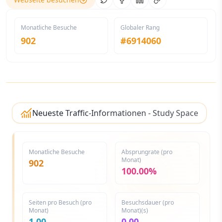
Share on Twitter
Share on Facebook
Share on LinkedIn
Copy link
Monatliche Besuche
Globaler Rang
902
#
6914060
Neueste Traffic-Informationen - Study Space
Monatliche Besuche
Absprungrate (pro
Monat)
902
100.00%
Seiten pro Besuch (pro
Besuchsdauer (pro
Monat)
Monat)(s)
1.00
0.00