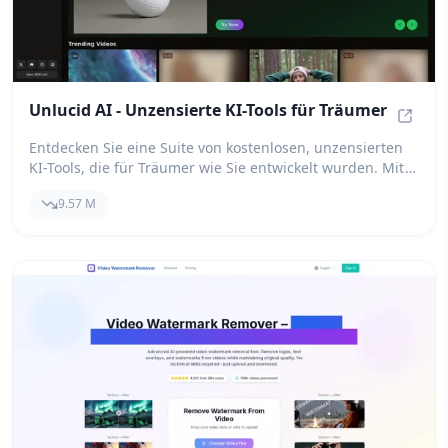
Unlucid AI - Unzensierte KI-Tools für Träumer
Unluci
Entdecken Sie eine Suite von kostenlosen, unzensierten
KI-Tools, die für Träumer wie Sie entwickelt wurden. Mit
unserer Plattform können Sie Videos mühelos erstellen,
9.57 M
bearbeiten und animieren und dabei die Kraft der KI
nutzen, um Ihre Vorstellungskraft zum Leben zu
erwecken. Erleben Sie die Freiheit uneingeschränkter KI-
Technologie und lassen Sie Ihrer Kreativität freien Lauf.