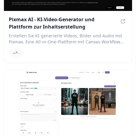
Pixmax AI - KI-Video-Generator und
Plattform zur Inhaltserstellung
Pixmax
Erstellen Sie KI-generierte Videos, Bilder und Audio mit
Pixmax. Eine All-in-One-Plattform mit Canvas-Workflow
für Geschichtenerzählen, Bearbeitung und schnellere
--
Inhaltsproduktion.