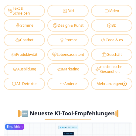
Text &
Bild
Video
Schreiben
Stimme
Design & Kunst
3D
Chatbot
Prompt
Code & es
Produktivität
Lebensassistent
Geschäft
medizinische
Ausbildung
Marketing
Gesundheit
AI -Detektor
Andere
Mehr anzeigen
🆕 Neueste KI-Tool-Empfehlungen
Empfohlen