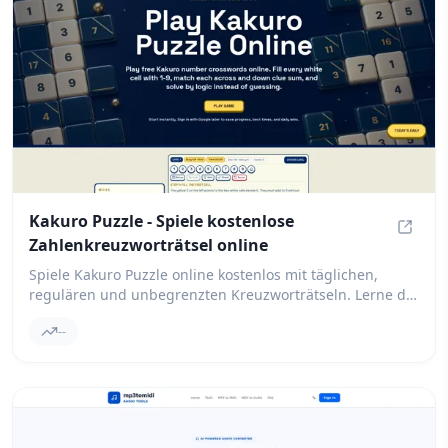
Kakuro Puzzle - Spiele kostenlose
Zahlenkreuzworträtsel online
Kakuro
Spiele Kakuro Puzzle online kostenlos mit täglichen,
regulären und unbegrenzten Kreuzworträtseln. Lerne die
Kakuro-Regeln, Hinweis-Summen, keine Wiederholungen
--
und Strategien.