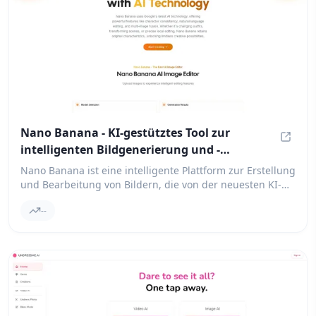
Nano Banana - KI-gestütztes Tool zur
intelligenten Bildgenerierung und -
Nano B
bearbeitung
Nano Banana ist eine intelligente Plattform zur Erstellung
und Bearbeitung von Bildern, die von der neuesten KI-
Technologie von Google unterstützt wird. Sie eröffnet
--
neue kreative Möglichkeiten für Benutzer, die ihre
visuellen Inhalte verbessern möchten.