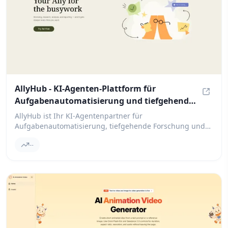
AllyHub - KI-Agenten-Plattform für
Aufgabenautomatisierung und tiefgehende
AllyHu
Forschung
AllyHub ist Ihr KI-Agentenpartner für
Aufgabenautomatisierung, tiefgehende Forschung und
Workflow-Automatisierung. Lernen Sie Ally kennen —
--
einen intelligenten Agenten, der beim Arbeiten lernt.