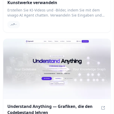
Kunstwerke verwandeln
vivago
Erstellen Sie KI-Videos und -Bilder, indem Sie mit dem
vivago AI Agent chatten. Verwandeln Sie Eingaben und
Ideen in KI-Videos, Bilder und Inhalte für soziale Medien
--
mit dem vivago AI Agent, einem konversationalen KI-
Kreativassistenten für Videoerstellung, Bilderzeugung,
Eingabeoptimierung und Multi-Model-Workflows.
Understand Anything — Grafiken, die den
Codebestand lehren
Unders