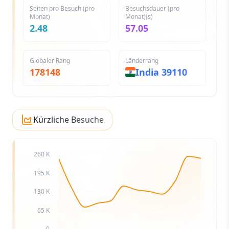
Seiten pro Besuch (pro
Besuchsdauer (pro
Monat)
Monat)(s)
2.48
57.05
Globaler Rang
Länderrang
178148
India
39110
Kürzliche Besuche
260 K
195 K
130 K
65 K
0