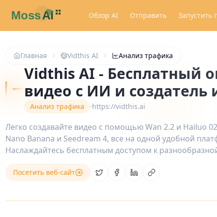
Обзор AI
Отправить
Запустить 
Главная
Vidthis AI
Анализ трафика
Vidthis AI - Бесплатный 
видео с ИИ и создатель
Анализ трафика
https://vidthis.ai
Легко создавайте видео с помощью Wan 2.2 и Hailuo 0
Nano Banana и Seedream 4, все на одной удобной плат
Наслаждайтесь бесплатным доступом к разнообразно
Посетить веб-сайт
Share on Twitter
Share on Facebook
Share on LinkedIn
Copy link