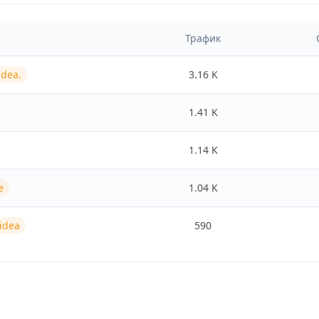
Трафик
idea.
3.16 K
1.41 K
1.14 K
e
1.04 K
 idea
590