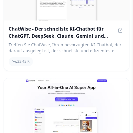
ChatWise - Der schnellste KI-Chatbot für
ChatGPT, DeepSeek, Claude, Gemini und
ChatWi
Llama
Treffen Sie ChatWise, Ihren bevorzugten KI-Chatbot, der
darauf ausgelegt ist, der schnellste und effizienteste
Begleiter für ChatGPT, DeepSeek, Claude, Gemini und
23.43 K
Llama zu sein. Erleben Sie nahtlose Gespräche und
sofortige Antworten, die Sie engagiert und informiert
halten.