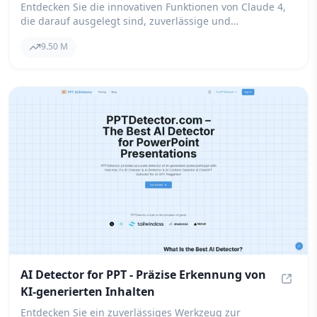
Entdecken Sie die innovativen Funktionen von Claude 4,
die darauf ausgelegt sind, zuverlässige und
interpretierbare Unterstützung für Ihre komplexen
9.50 M
Aufgaben zu bieten, sei es am Arbeitsplatz oder auf
Ihrem Lernweg.
AI Detector for PPT - Präzise Erkennung von
KI-generierten Inhalten
AI Det
Entdecken Sie ein zuverlässiges Werkzeug zur