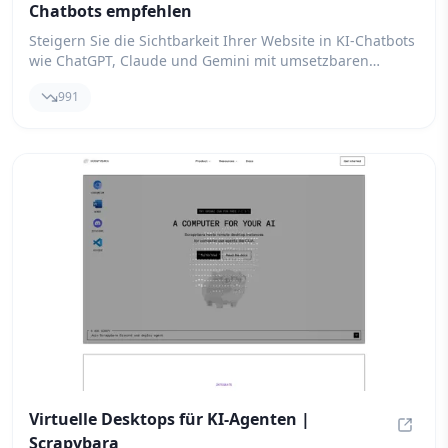
Chatbots empfehlen
Appear
Steigern Sie die Sichtbarkeit Ihrer Website in KI-Chatbots
wie ChatGPT, Claude und Gemini mit umsetzbaren
Empfehlungen und Experteneinblicken.
991
Virtuelle Desktops für KI-Agenten |
Scrapybara
Virtue