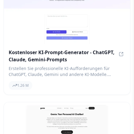
Kostenloser KI-Prompt-Generator - ChatGPT,
Claude, Gemini-Prompts
Kosten
Erstellen Sie professionelle KI-Aufforderungen für
ChatGPT, Claude, Gemini und andere KI-Modelle.
Verbessern Sie die Ausgabewqualität und steigern Sie
1.26 M
die Produktivität mit unserem kostenlosen Tool zur
Aufforderungsgestaltung - keine Registrierung
erforderlich.