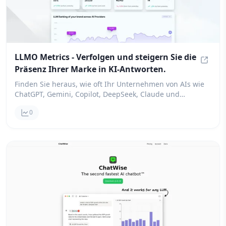
LLMO Metrics - Verfolgen und steigern Sie die
Präsenz Ihrer Marke in KI-Antworten.
LLMO M
Finden Sie heraus, wie oft Ihr Unternehmen von AIs wie
ChatGPT, Gemini, Copilot, DeepSeek, Claude und
Perplexity erwähnt wird. Es ist ganz einfach, Ihre AI-SEO
0
zu verbessern!