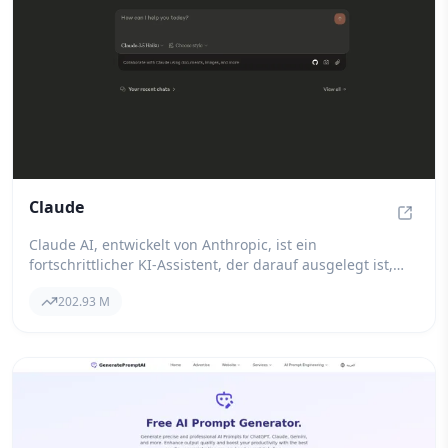
Claude
Claude
Claude AI, entwickelt von Anthropic, ist ein
fortschrittlicher KI-Assistent, der darauf ausgelegt ist,
natürliche und kontextbewusste Gespräche zu
202.93 M
erleichtern. Durch den Einsatz modernster
Sprachmodelle bietet Claude den Nutzern die
Möglichkeit, Texte, Code zu generieren und an
komplexen Diskussionen teilzunehmen, was ihn zu einem
wertvollen Werkzeug für sowohl Einzelpersonen als auch
Unternehmen macht, die anspruchsvolle KI-Interaktionen
suchen.