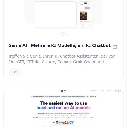
Genie AI - Mehrere KI-Modelle, ein KI-Chatbot
Genie 
Treffen Sie Genie, Ihren KI-Chatbot-Assistenten, der von
ChatGPT, GPT-4o, Claude, Gemini, Grok, Qwen und
DeepSeek unterstützt wird. Sie können Genie AI
0
verwenden, um mit KI zu sprechen, Nachrichten zu
schreiben oder Programmiercode zu erstellen.