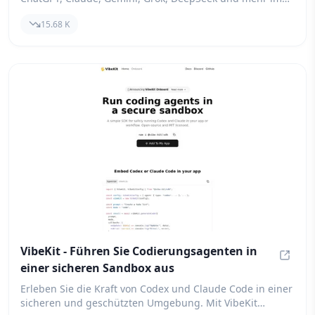
Auge. Mit Promptmonitor können Sie Ihre KI-
15.68 K
Suchstrategie verbessern und sicherstellen, dass Ihre
Marke in der digitalen Landschaft strahlt.
VibeKit - Führen Sie Codierungsagenten in
einer sicheren Sandbox aus
VibeKi
Erleben Sie die Kraft von Codex und Claude Code in einer
sicheren und geschützten Umgebung. Mit VibeKit