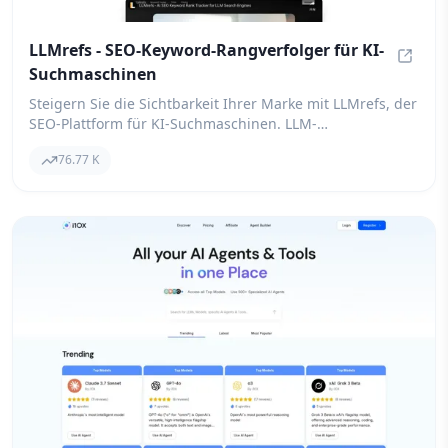
LLMrefs - SEO-Keyword-Rangverfolger für KI-
Suchmaschinen
LLMref
Steigern Sie die Sichtbarkeit Ihrer Marke mit LLMrefs, der
SEO-Plattform für KI-Suchmaschinen. LLM-
Optimierungstool für ChatGPT, Claude, Gemini, Grok und
76.77 K
mehr.