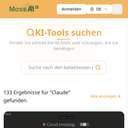
Anmelden
DE
men
KI-Tools suchen
Finden Sie schnell die KI-Tools und -Lösungen, die Sie
benötigen
search
133 Ergebnisse für "Claude"
Alle anzeigen
gefunden