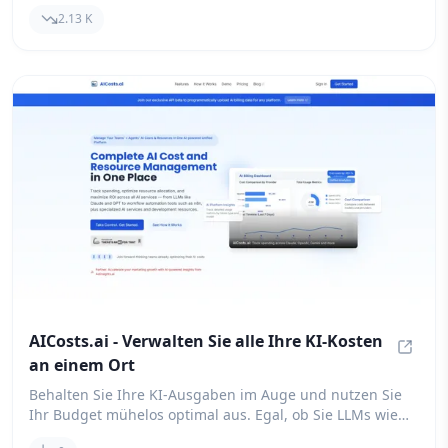
können Sie Coding-Agenten einfach in Ihre
2.13 K
Anwendungen einbetten und Plattformen wie Daytona,
E2B, Modal, Fly.io und mehr unterstützen. Es ist eine
ideale Lösung zur Verbesserung interner Tools, zur
Hinzufügung neuer Funktionen zu Ihren Apps und zur
Optimierung Ihrer Prototyping-Workflows.
AICosts.ai - Verwalten Sie alle Ihre KI-Kosten
an einem Ort
AICosts
Behalten Sie Ihre KI-Ausgaben im Auge und nutzen Sie
Ihr Budget mühelos optimal aus. Egal, ob Sie LLMs wie
Claude, GPT und Gemini oder KI-Workflow-Tools wie