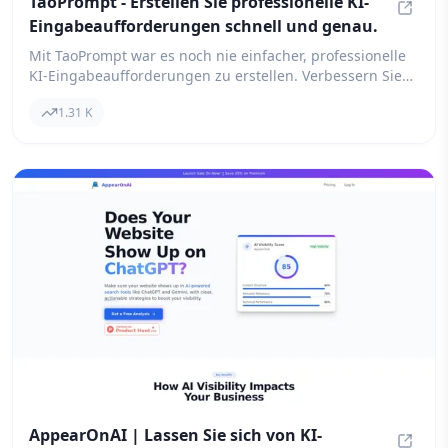
TaoPrompt - Erstellen Sie professionelle KI-
Eingabeaufforderungen schnell und genau.
TaoPro
Mit TaoPrompt war es noch nie einfacher, professionelle
KI-Eingabeaufforderungen zu erstellen. Verbessern Sie
Ihre Interaktionen mit ChatGPT, Claude, Gemini und
1.31 K
anderen KI-Modellen für ein nahtloses Erlebnis.
AppearOnAI | Lassen Sie sich von KI-