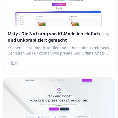
Msty - Die Nutzung von KI-Modellen einfach
und unkompliziert gemacht
Msty -
Erleben Sie KI über grundlegende Chats hinaus mit Msty.
Genießen Sie Funktionen wie private und Offline-Chats,
geteilte und verzweigte Gespräche, gleichzeitige Chats,
0
Websuche, RAG, eine Bibliothek mit
Eingabeaufforderungen, Vapor-Modus und mehr. Es ist
die perfekte Alternative zu LM Studio, Jan AI und
Perplexity und ermöglicht Ihnen die Nutzung von
Modellen von OpenAI, Deepseek, Claude, Ollama und
HuggingFace, alles in einer einzigen, einheitlichen
Benutzeroberfläche.