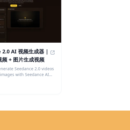
e 2.0 AI 视频生成器 |
deo Generation - 探索我们通过测试时训练（TTT）层从文本提
Seedance 2.0 AI 视频生成器 | 文
频 + 图片生成视频
enerate Seedance 2.0 videos
r images with Seedance AI
ompare pricing, credits, and
 before you start video
.0 视
或图像使用 Seedance AI 工
在开始生成视频之前比较定价、
访问权限。